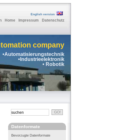
English version
n
Home
Impressum
Datenschutz
utomation company
•Automatisierungstechnik
•Industrieelektronik
• Robotik
Datenformate
Bevorzugte Datenformate