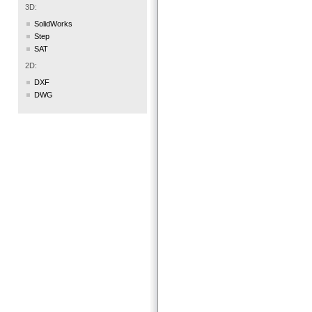
3D:
SolidWorks
Step
SAT
2D:
DXF
DWG