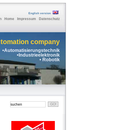
English version
n
Home
Impressum
Datenschutz
utomation company
•Automatisierungstechnik
•Industrieelektronik
• Robotik