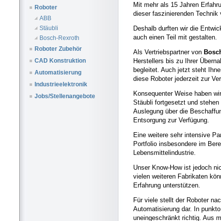
Mit mehr als 15 Jahren Erfahru
Roboter
dieser faszinierenden Technik
ABB
Deshalb durften wir die Entwi
Stäubli
auch einen Teil mit gestalten.
Bosch-Rexroth
Roboter Zubehör
Als Vertriebspartner von
Bosch
Herstellers bis zu Ihrer Über
CAD Konstruktion
begleitet. Auch jetzt steht Ih
Automatisierung
diese Roboter jederzeit zur Ve
Industrieelektronik
Konsequenter Weise haben wir 
Jobs/Stellenangebote
Stäubli fortgesetzt und stehen
Auslegung über die Beschaffun
Entsorgung zur Verfügung.
Eine weitere sehr intensive Pa
Portfolio insbesondere im Ber
Lebensmittelindustrie.
Unser Know-How ist jedoch nic
vielen weiteren Fabrikaten kön
Erfahrung unterstützen.
Für viele stellt der Roboter na
Automatisierung dar. In punkto F
uneingeschränkt richtig. Aus 