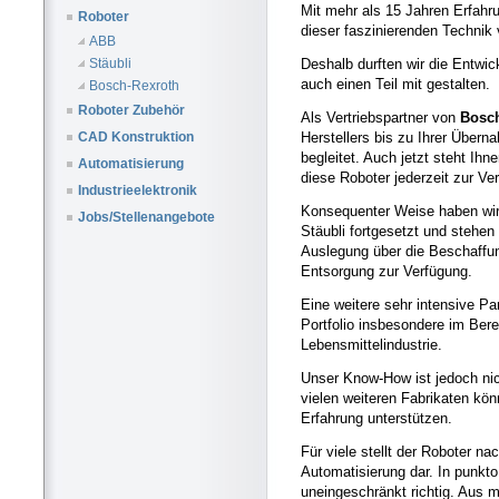
Mit mehr als 15 Jahren Erfahru
Roboter
dieser faszinierenden Technik
ABB
Deshalb durften wir die Entwi
Stäubli
auch einen Teil mit gestalten.
Bosch-Rexroth
Roboter Zubehör
Als Vertriebspartner von
Bosch
Herstellers bis zu Ihrer Über
CAD Konstruktion
begleitet. Auch jetzt steht Ih
Automatisierung
diese Roboter jederzeit zur Ve
Industrieelektronik
Konsequenter Weise haben wir 
Jobs/Stellenangebote
Stäubli fortgesetzt und stehen
Auslegung über die Beschaffun
Entsorgung zur Verfügung.
Eine weitere sehr intensive Pa
Portfolio insbesondere im Ber
Lebensmittelindustrie.
Unser Know-How ist jedoch nic
vielen weiteren Fabrikaten kön
Erfahrung unterstützen.
Für viele stellt der Roboter na
Automatisierung dar. In punkto F
uneingeschränkt richtig. Aus 