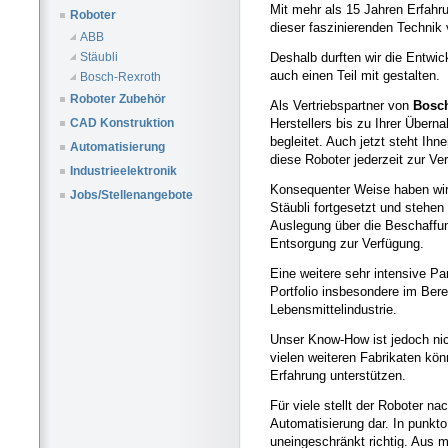
Mit mehr als 15 Jahren Erfahru
Roboter
dieser faszinierenden Technik
ABB
Deshalb durften wir die Entwi
Stäubli
auch einen Teil mit gestalten.
Bosch-Rexroth
Roboter Zubehör
Als Vertriebspartner von
Bosch
Herstellers bis zu Ihrer Über
CAD Konstruktion
begleitet. Auch jetzt steht Ih
Automatisierung
diese Roboter jederzeit zur Ve
Industrieelektronik
Konsequenter Weise haben wir 
Jobs/Stellenangebote
Stäubli fortgesetzt und stehen
Auslegung über die Beschaffun
Entsorgung zur Verfügung.
Eine weitere sehr intensive Pa
Portfolio insbesondere im Ber
Lebensmittelindustrie.
Unser Know-How ist jedoch nic
vielen weiteren Fabrikaten kön
Erfahrung unterstützen.
Für viele stellt der Roboter na
Automatisierung dar. In punkto F
uneingeschränkt richtig. Aus 