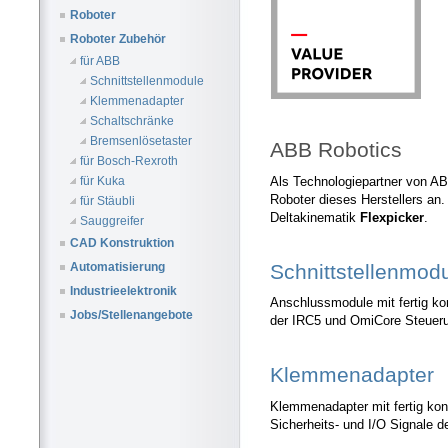
Roboter
Roboter Zubehör
für ABB
Schnittstellenmodule
Klemmenadapter
Schaltschränke
Bremsenlösetaster
ABB Robotics
für Bosch-Rexroth
Als Technologiepartner von AB
für Kuka
Roboter dieses Herstellers an.
für Stäubli
Deltakinematik
Flexpicker
.
Sauggreifer
CAD Konstruktion
Schnittstellenmod
Automatisierung
Industrieelektronik
Anschlussmodule mit fertig kon
Jobs/Stellenangebote
der IRC5 und OmiCore Steuer
Klemmenadapter
Klemmenadapter mit fertig konf
Sicherheits- und I/O Signale 