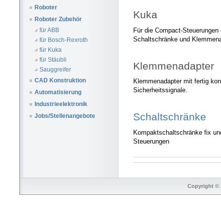
Roboter
Kuka
Roboter Zubehör
Für die Compact-Steuerungen d
für ABB
Schaltschränke und Klemmena
für Bosch-Rexroth
für Kuka
für Stäubli
Klemmenadapter
Sauggreifer
CAD Konstruktion
Klemmenadapter mit fertig konf
Sicherheitssignale.
Automatisierung
Industrieelektronik
Schaltschränke
Jobs/Stellenangebote
Kompaktschaltschränke fix un
Steuerungen
Copyright © 