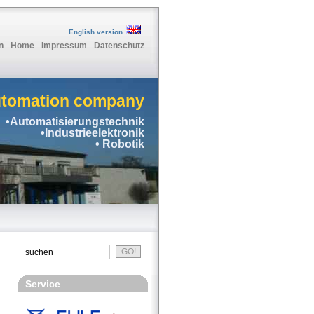
English version
n
Home
Impressum
Datenschutz
utomation company
•Automatisierungstechnik
•Industrieelektronik
• Robotik
Service