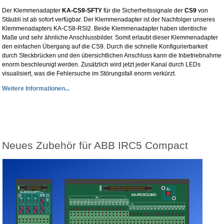
Der Klemmenadapter
KA-CS9-SFTY
für die Sicherheitssignale der
CS9
von
Stäubli ist ab sofort verfügbar. Der Klemmenadapter ist der Nachfolger unseres
Klemmenadapters KA-CS8-RSI2. Beide Klemmenadapter haben identische
Maße und sehr ähnliche Anschlussbilder. Somit erlaubt dieser Klemmenadapter
den einfachen Übergang auf die CS9. Durch die schnelle Konfigurierbarkeit
durch Steckbrücken und den übersichtlichen Anschluss kann die Inbetriebnahme
enorm beschleunigt werden. Zusätzlich wird jetzt jeder Kanal durch LEDs
visualisiert, was die Fehlersuche im Störungsfall enorm verkürzt.
Weitere Informationen...
Neues Zubehör für ABB IRC5 Compact