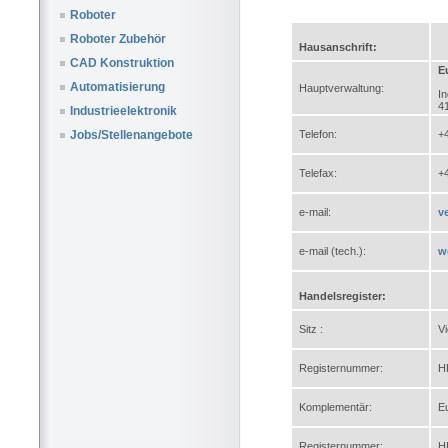
Roboter
Roboter Zubehör
Hausanschrift:
CAD Konstruktion
E
Automatisierung
Hauptverwaltung:
In
4
Industrieelektronik
Telefon:
+
Jobs/Stellenangebote
Telefax:
+
e-mail:
v
e-mail (tech.):
w
Handelsregister:
Sitz :
V
Registernummer:
H
Komplementär:
E
Registernummer:
H