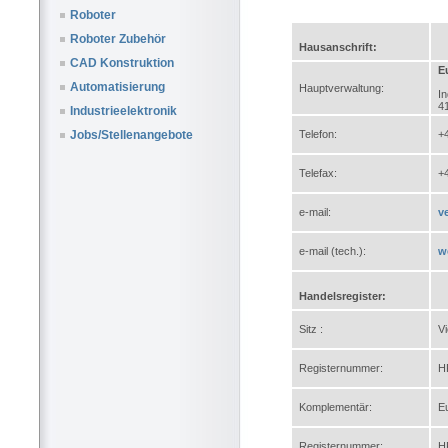
Roboter
Roboter Zubehör
Hausanschrift:
CAD Konstruktion
E
Automatisierung
Hauptverwaltung:
In
4
Industrieelektronik
Telefon:
+
Jobs/Stellenangebote
Telefax:
+
e-mail:
v
e-mail (tech.):
w
Handelsregister:
Sitz :
V
Registernummer:
H
Komplementär:
E
Registernummer:
H