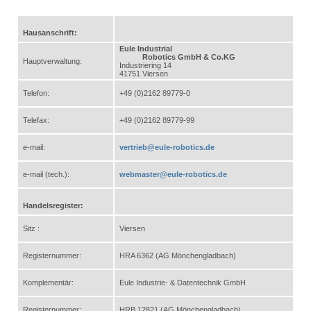
Hausanschrift:
Eule Industrial
Robotics GmbH & Co.KG
Hauptverwaltung:
Industriering 14
41751 Viersen
Telefon:
+49 (0)2162 89779-0
Telefax:
+49 (0)2162 89779-99
e-mail:
vertrieb@eule-robotics.de
e-mail (tech.):
webmaster@eule-robotics.de
Handelsregister:
Sitz :
Viersen
Registernummer:
HRA 6362 (AG Mönchengladbach)
Komplementär:
Eule Industrie- & Datentechnik GmbH
Registernummer:
HRB 12821 (AG Mönchengladbach)