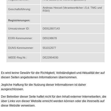
Andreas Hessel (Verantwortlicher i.S.d. TMG und
Geschaftsführung:
RStV)
Registrierungen:
Umsatzsteuer ID:
DE812807143
EORI-Kennnummer:
DE6198678
DUNS-Kennnummer:
551012677
WEEE-Reg.Nr.:
DE22954030
Es wird keine Gewähr für die Richtigkeit, Vollständigkeit und Aktualität der auf
diesen Seiten angebotenen Informationen übernommen.
Jegliche Haftung für die Nutzung dieser Informationen ist daher
ausgeschlossen.
Der Betreiber dieser Seite haftet nicht für den Inhalt externer Internetseiten, die
über Links von dieser Website erreicht werden können oder die ihrerseits auf
diese Website verweisen.