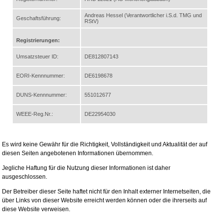
Andreas Hessel (Verantwortlicher i.S.d. TMG und
Geschaftsführung:
RStV)
Registrierungen:
Umsatzsteuer ID:
DE812807143
EORI-Kennnummer:
DE6198678
DUNS-Kennnummer:
551012677
WEEE-Reg.Nr.:
DE22954030
Es wird keine Gewähr für die Richtigkeit, Vollständigkeit und Aktualität der auf
diesen Seiten angebotenen Informationen übernommen.
Jegliche Haftung für die Nutzung dieser Informationen ist daher
ausgeschlossen.
Der Betreiber dieser Seite haftet nicht für den Inhalt externer Internetseiten, die
über Links von dieser Website erreicht werden können oder die ihrerseits auf
diese Website verweisen.