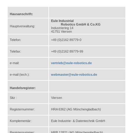
Hausanschrift:
Eule Industrial
Robotics GmbH & Co.KG
Hauptverwaltung:
Industriering 14
41751 Viersen
Telefon:
+49 (0)2162 89779-0
Telefax:
+49 (0)2162 89779-99
e-mail:
vertrieb@eule-robotics.de
e-mail (tech.):
webmaster@eule-robotics.de
Handelsregister:
Sitz :
Viersen
Registernummer:
HRA 6362 (AG Mönchengladbach)
Komplementär:
Eule Industrie- & Datentechnik GmbH
Registernummer:
HRB 12821 (AG Mönchengladbach)