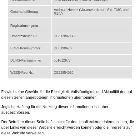
Andreas Hessel (Verantwortlicher i.S.d. TMG und
Geschaftsführung:
RStV)
Registrierungen:
Umsatzsteuer ID:
DE812807143
EORI-Kennnummer:
DE6198678
DUNS-Kennnummer:
551012677
WEEE-Reg.Nr.:
DE22954030
Es wird keine Gewähr für die Richtigkeit, Vollständigkeit und Aktualität der auf
diesen Seiten angebotenen Informationen übernommen.
Jegliche Haftung für die Nutzung dieser Informationen ist daher
ausgeschlossen.
Der Betreiber dieser Seite haftet nicht für den Inhalt externer Internetseiten, die
über Links von dieser Website erreicht werden können oder die ihrerseits auf
diese Website verweisen.