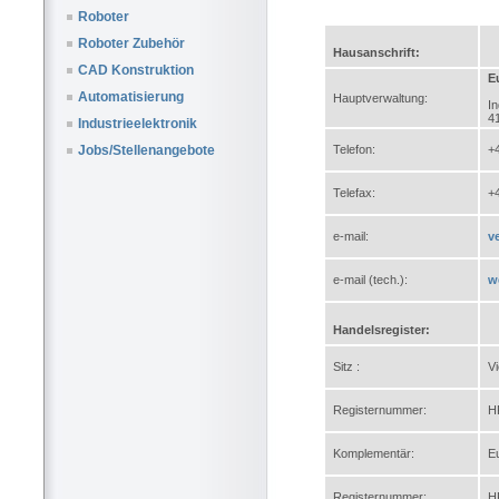
Roboter
Roboter Zubehör
Hausanschrift:
CAD Konstruktion
E
Automatisierung
Hauptverwaltung:
In
4
Industrieelektronik
Telefon:
+
Jobs/Stellenangebote
Telefax:
+
e-mail:
v
e-mail (tech.):
w
Handelsregister:
Sitz :
V
Registernummer:
H
Komplementär:
E
Registernummer:
H