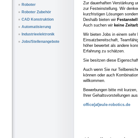
Zur dauerhaften Verstärkung u
Roboter
zur Festeinstellung. Wir denke
Roboter Zubehör
kurzfristigen Lösungen sonder
Deshalb bieten wir
Festanstel
CAD Konstruktion
Auch suchen wir
keine Zeitar
Automatisierung
Wir bieten Jobs in einem sehr
Industrieelektronik
Einsatzbereitschaft, Teamfähi
Jobs/Stellenangebote
höher bewertet als andere kon
Erfahrung zu schätzen.
Sie besitzen diese Eigenschaft
Auch wenn Sie nur Teilbereich
können oder auch Kombination
willkommen.
Bewerbungen bitte mit kurzen,
Ihrer Gehaltsvorstellungen au
office(at)eule-robotics.de