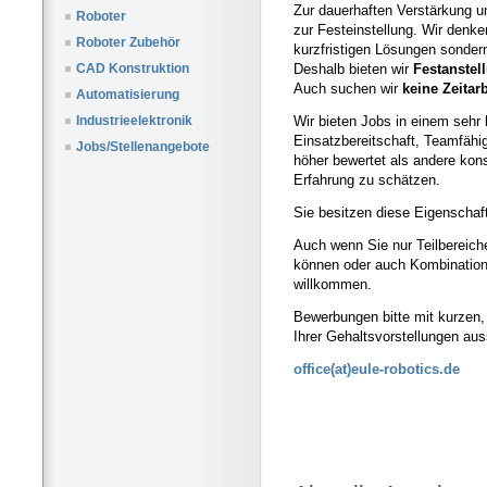
Zur dauerhaften Verstärkung u
Roboter
zur Festeinstellung. Wir denke
Roboter Zubehör
kurzfristigen Lösungen sonder
Deshalb bieten wir
Festanstel
CAD Konstruktion
Auch suchen wir
keine Zeitar
Automatisierung
Wir bieten Jobs in einem sehr
Industrieelektronik
Einsatzbereitschaft, Teamfähi
Jobs/Stellenangebote
höher bewertet als andere kon
Erfahrung zu schätzen.
Sie besitzen diese Eigenschaft
Auch wenn Sie nur Teilbereich
können oder auch Kombination
willkommen.
Bewerbungen bitte mit kurzen,
Ihrer Gehaltsvorstellungen au
office(at)eule-robotics.de