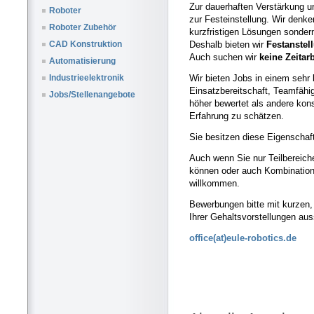
Zur dauerhaften Verstärkung u
Roboter
zur Festeinstellung. Wir denke
Roboter Zubehör
kurzfristigen Lösungen sonder
Deshalb bieten wir
Festanstel
CAD Konstruktion
Auch suchen wir
keine Zeitar
Automatisierung
Wir bieten Jobs in einem sehr
Industrieelektronik
Einsatzbereitschaft, Teamfähi
Jobs/Stellenangebote
höher bewertet als andere kon
Erfahrung zu schätzen.
Sie besitzen diese Eigenschaft
Auch wenn Sie nur Teilbereich
können oder auch Kombination
willkommen.
Bewerbungen bitte mit kurzen,
Ihrer Gehaltsvorstellungen au
office(at)eule-robotics.de