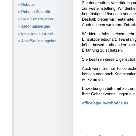
Zur dauerhaften Verstärkung u
Roboter
zur Festeinstellung. Wir denke
Roboter Zubehör
kurzfristigen Lösungen sonder
Deshalb bieten wir
Festanstel
CAD Konstruktion
Auch suchen wir
keine Zeitar
Automatisierung
Wir bieten Jobs in einem sehr
Industrieelektronik
Einsatzbereitschaft, Teamfähi
Jobs/Stellenangebote
höher bewertet als andere kon
Erfahrung zu schätzen.
Sie besitzen diese Eigenschaft
Auch wenn Sie nur Teilbereich
können oder auch Kombination
willkommen.
Bewerbungen bitte mit kurzen,
Ihrer Gehaltsvorstellungen au
office(at)eule-robotics.de