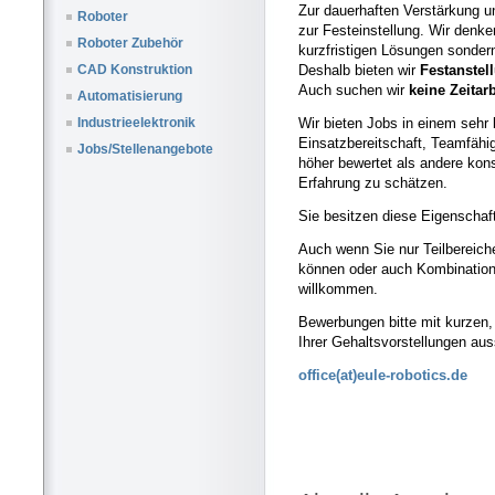
Zur dauerhaften Verstärkung u
Roboter
zur Festeinstellung. Wir denke
Roboter Zubehör
kurzfristigen Lösungen sonder
Deshalb bieten wir
Festanstel
CAD Konstruktion
Auch suchen wir
keine Zeitar
Automatisierung
Wir bieten Jobs in einem sehr
Industrieelektronik
Einsatzbereitschaft, Teamfähi
Jobs/Stellenangebote
höher bewertet als andere kon
Erfahrung zu schätzen.
Sie besitzen diese Eigenschaft
Auch wenn Sie nur Teilbereich
können oder auch Kombination
willkommen.
Bewerbungen bitte mit kurzen,
Ihrer Gehaltsvorstellungen au
office(at)eule-robotics.de