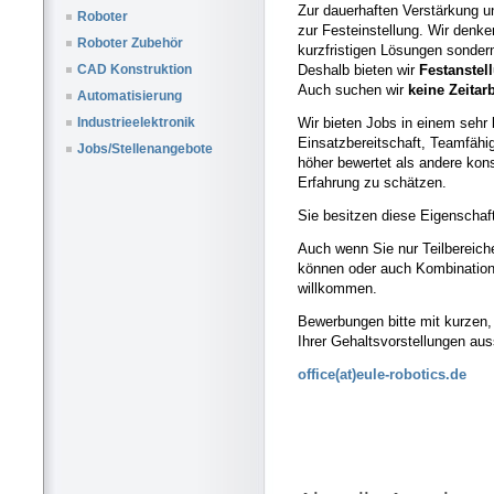
Zur dauerhaften Verstärkung u
Roboter
zur Festeinstellung. Wir denke
Roboter Zubehör
kurzfristigen Lösungen sonder
Deshalb bieten wir
Festanstel
CAD Konstruktion
Auch suchen wir
keine Zeitar
Automatisierung
Wir bieten Jobs in einem sehr
Industrieelektronik
Einsatzbereitschaft, Teamfähi
Jobs/Stellenangebote
höher bewertet als andere kon
Erfahrung zu schätzen.
Sie besitzen diese Eigenschaft
Auch wenn Sie nur Teilbereich
können oder auch Kombination
willkommen.
Bewerbungen bitte mit kurzen,
Ihrer Gehaltsvorstellungen au
office(at)eule-robotics.de