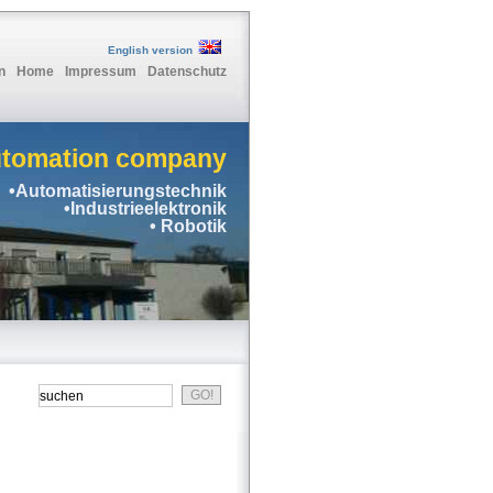
English version
n
Home
Impressum
Datenschutz
utomation company
•Automatisierungstechnik
•Industrieelektronik
• Robotik