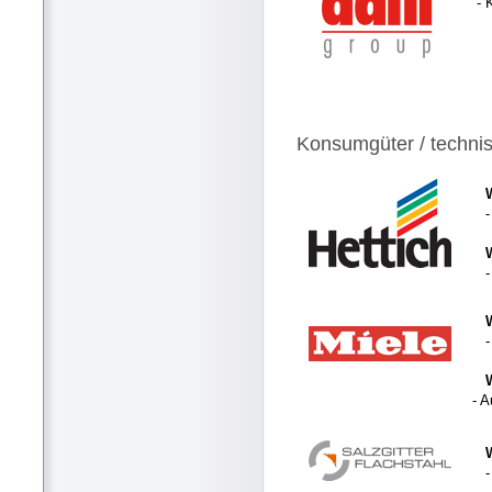
- 
Konsumgüter / techni
- 
-