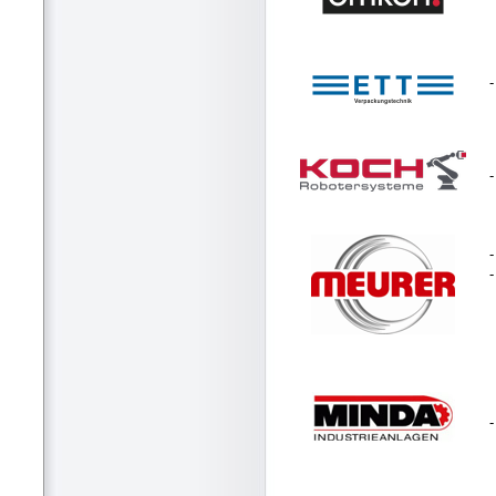
-
-
-