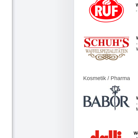
-
-
Kosmetik / Pharma
-
We