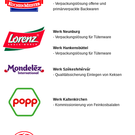
- Verpackungslösung offene und
primärverpackte Backwaren
Werk Neunburg
- Verpackungslösung für Tütenware
Werk Hankensbüttel
- Verpackungslösung für Tütenware
Werk
Székesfehérvár
- Qualitätssicherung Einlegen von Keksen
Werk Kaltenkirchen
- Kommissionierung von Feinkostsalaten