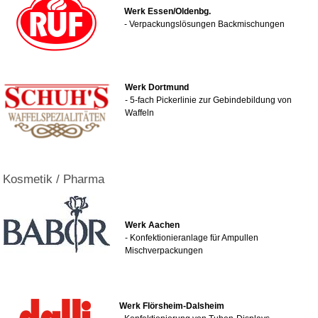
Werk Essen/Oldenbg.
- Verpackungslösungen Backmischungen
Werk Dortmund
- 5-fach Pickerlinie zur Gebindebildung von
Waffeln
Kosmetik / Pharma
Werk Aachen
- Konfektionieranlage für Ampullen
Mischverpackungen
Werk Flörsheim-Dalsheim