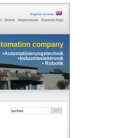
English version
n
Home
Impressum
Datenschutz
utomation company
•Automatisierungstechnik
•Industrieelektronik
• Robotik