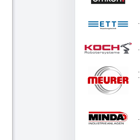
-
-
-