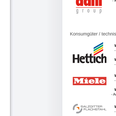
- 
Konsumgüter / techni
- 
-