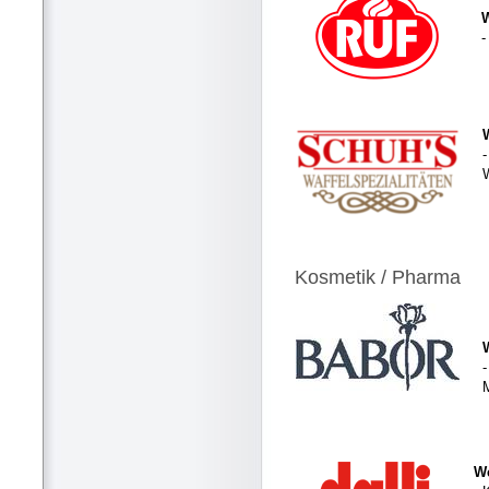
-
-
Kosmetik / Pharma
-
We