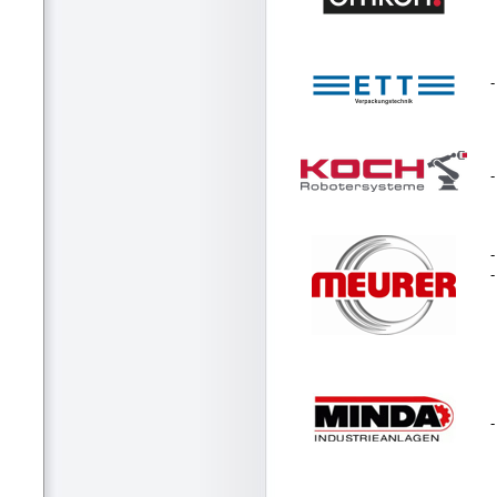
-
-
-