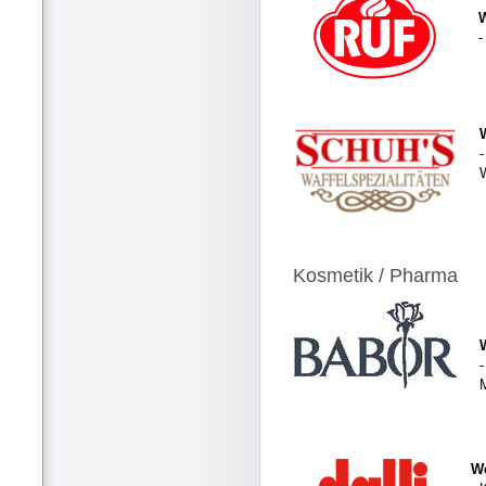
-
-
Kosmetik / Pharma
-
We