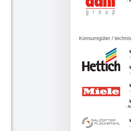
- 
Konsumgüter / techni
- 
-