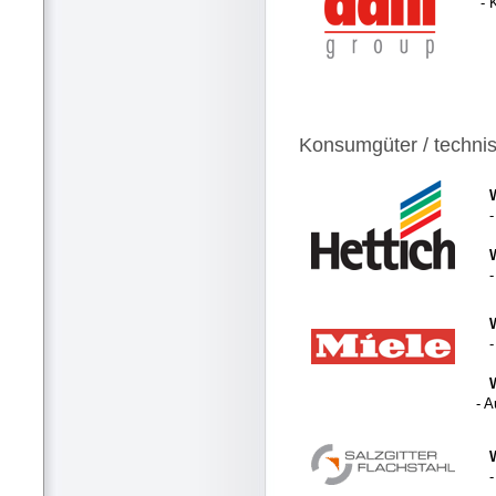
- 
Konsumgüter / techni
- 
-