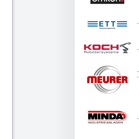
-
-
-