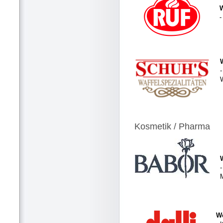
-
-
Kosmetik / Pharma
-
We